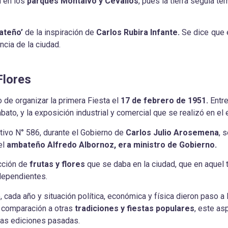
n en los
parques Montalvo y Cevallos
, pues la tierra seguía te
ateño’
de la inspiración de
Carlos Rubira Infante.
Se dice que é
ncia de la ciudad.
Flores
 de organizar la primera Fiesta el
17 de febrero de 1951.
Entre
to, y la exposición industrial y comercial que se realizó en el e
tivo N° 586, durante el Gobierno de
Carlos Julio Arosemena
, 
el
ambateño Alfredo Albornoz, era ministro de Gobierno.
ucción de
frutas y flores
que se daba en la ciudad, que en aquel 
dependientes.
, cada año y situación política, económica y física dieron paso a
n comparación a otras
tradiciones y fiestas populares
, este as
las ediciones pasadas.