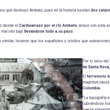
nico que destruyó Ambato, pues en la historia existen
dos catás
jó desde el
Carihuairazo por el río Ambato
, arrasó con este 
n mal olor bajó
llevándose todo a su paso.
 similar, hicieron que los españoles y criollos que sobrevivie
Por lo seco del 
de Santa Rosa,
El
terremoto d
magnitud causó 
Colombia.
“La topografía 
cubriéndose los
fuerza sobrenat