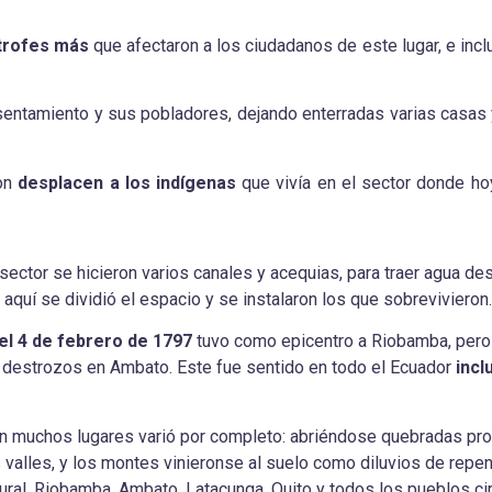
trofes más
que afectaron a los ciudadanos de este lugar, e incl
asentamiento y sus pobladores, dejando enterradas varias casas
ron
desplacen a los indígenas
que vivía en el sector donde ho
sector se hicieron varios canales y acequias, para traer agua de
aquí se dividió el espacio y se instalaron los que sobrevivieron.
el 4 de febrero de 1797
tuvo como epicentro a Riobamba, pero
destrozos en Ambato. Este fue sentido en todo el Ecuador
incl
en muchos lugares varió por completo: abriéndose quebradas pr
 valles, y los montes vinieronse al suelo como diluvios de repen
ural. Riobamba, Ambato, Latacunga, Quito y todos los pueblos c